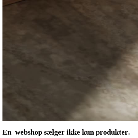
E
n
w
e
b
s
h
o
p
s
æ
l
g
e
r
i
k
k
e
k
u
n
p
r
o
d
u
k
t
e
r
.