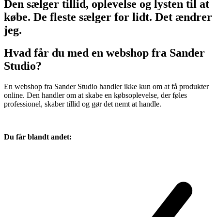
D
e
n
s
æ
l
g
e
r
t
i
l
l
i
d
,
o
p
l
e
v
e
l
s
e
o
g
l
y
s
t
e
n
t
i
l
a
t
k
ø
b
e
.
D
e
f
l
e
s
t
e
s
æ
l
g
e
r
f
o
r
l
i
d
t
.
D
e
t
æ
n
d
r
e
r
j
e
g
.
Hvad får du med en webshop fra Sander
Studio?
En webshop fra Sander Studio handler ikke kun om at få produkter
online. Den handler om at skabe en købsoplevelse, der føles
professionel, skaber tillid og gør det nemt at handle.
Du får blandt andet: